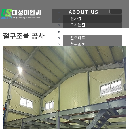
콘
텐
ABOUT US
츠
인사말
로
오시는길
건
BUSINESS
철구조물 공사
너
건축파트
뛰
철구조물
기
유지보수
PORTFOLIO
토목,건축,
리모델링 시공사례
주택,유지보수
시공사례
창고,철구조물
시공사례
COMMUNITY
공지사항
문의하기