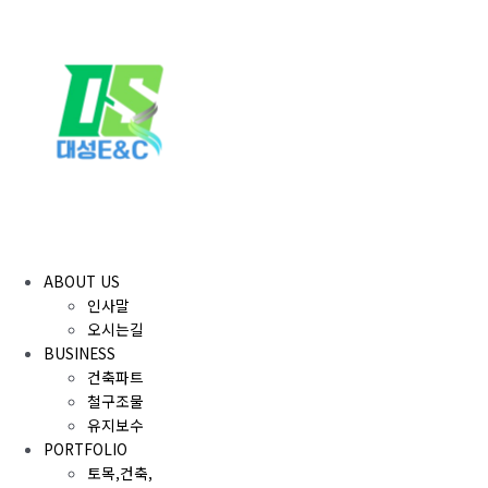
콘
텐
츠
로
건
너
뛰
기
ABOUT US
인사말
오시는길
BUSINESS
건축파트
철구조물
유지보수
PORTFOLIO
토목,건축,